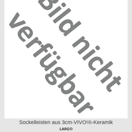
Sockelleisten aus 3cm-VIVO!®-Keramik
LARGO