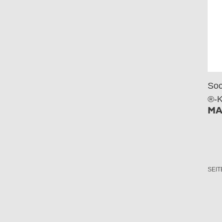
Soc
®-K
MA
SEIT