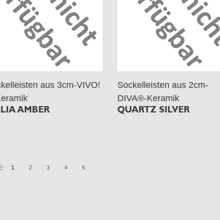
kelleisten aus 3cm-VIVO!
Sockelleisten aus 2cm-
eramik
DIVA®-Keramik
LIA AMBER
QUARTZ SILVER
E:
1
2
3
4
5