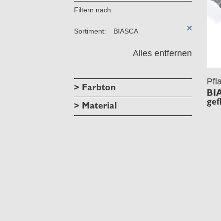
Filtern nach:
Sortiment:
BIASCA
Alles entfernen
Pfl
> Farbton
BI
gef
> Material