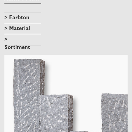
> Farbton
> Material
>
Sortiment