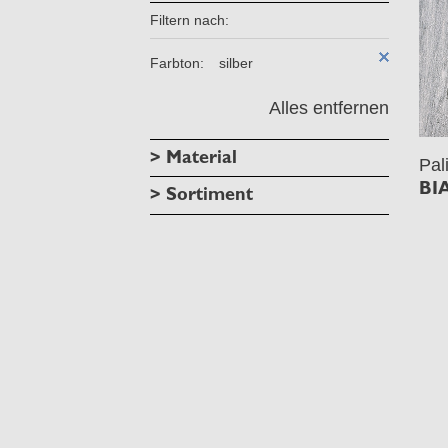
Filtern nach:
Farbton:
silber
Alles entfernen
> Material
Pal
BI
> Sortiment