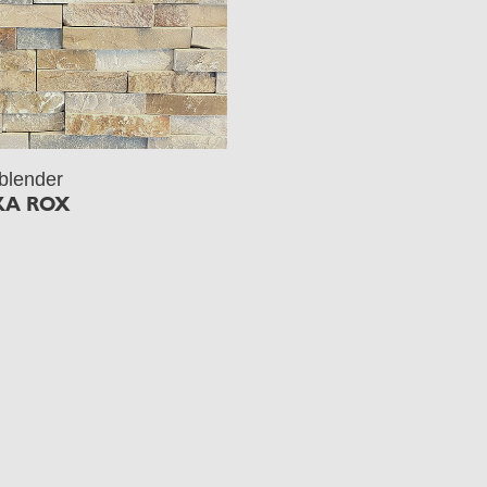
blender
KA ROX