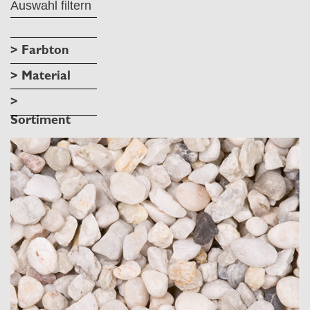
Auswahl filtern
> Farbton
> Material
>
Sortiment