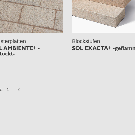
asterplatten
Blockstufen
L AMBIENTE+ -
SOL EXACTA+ -geflam
tockt-
E:
1
2