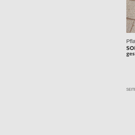
Pfl
SO
ges
SEIT