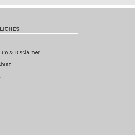
LICHES
um & Disclaimer
chutz
s