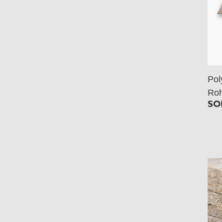
Pol
Roh
SOL