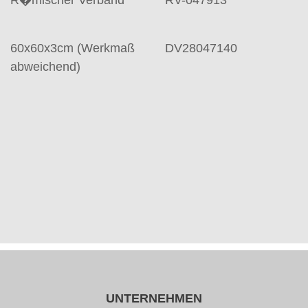
R�mischer Verband
RV-047913
60x60x3cm (Werkmaß
DV28047140
abweichend)
UNTERNEHMEN