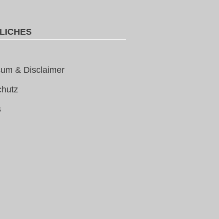
LICHES
um & Disclaimer
chutz
s