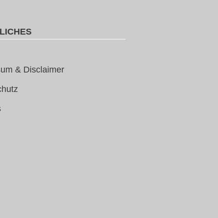
LICHES
um & Disclaimer
chutz
s