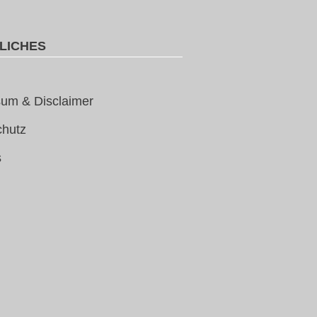
LICHES
um & Disclaimer
chutz
s