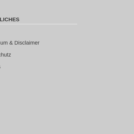
LICHES
um & Disclaimer
chutz
s