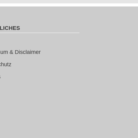
LICHES
um & Disclaimer
chutz
s