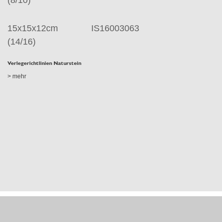
15x15x12cm
IS16003063
(14/16)
Verlegerichtlinien Naturstein
> mehr