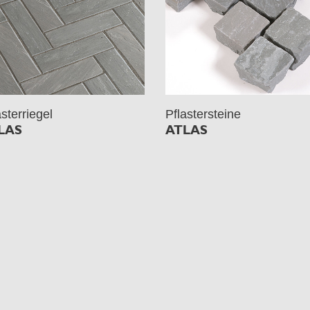
asterriegel
Pflastersteine
LAS
ATLAS