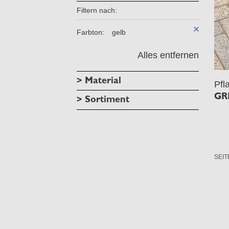
Filtern nach:
Farbton:
gelb
Alles entfernen
> Material
Pfl
GR
> Sortiment
SEIT