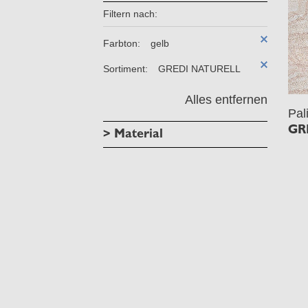
Filtern nach:
Farbton:
gelb
Sortiment:
GREDI NATURELL
Alles entfernen
Pal
GR
> Material