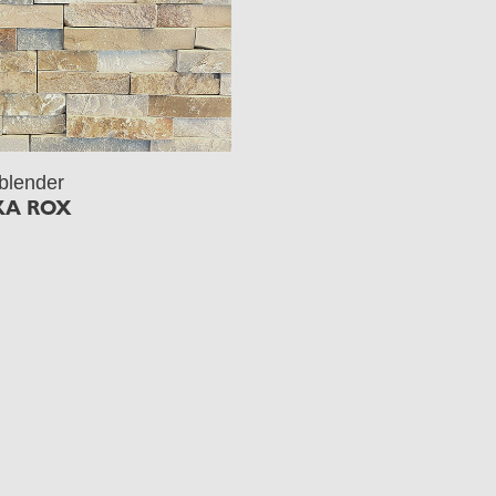
blender
KA ROX