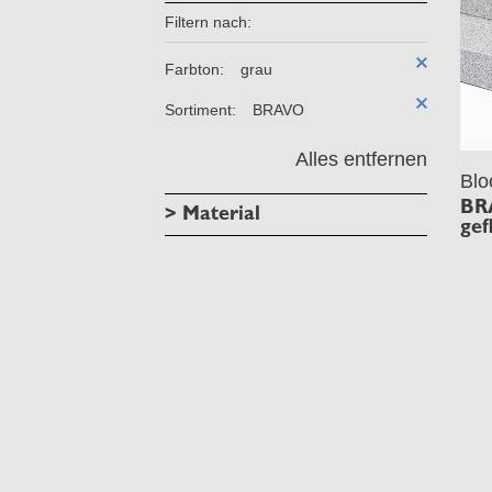
Filtern nach:
Farbton:
grau
Sortiment:
BRAVO
Alles entfernen
Blo
BR
> Material
gef