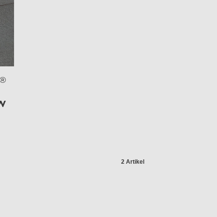
R®
W
2 Artikel