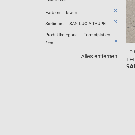
Farbton:
braun
Sortiment:
SAN LUCIA TAUPE
Produktkategorie:
Formatplatten
2cm
Fe
Alles entfernen
TE
SA