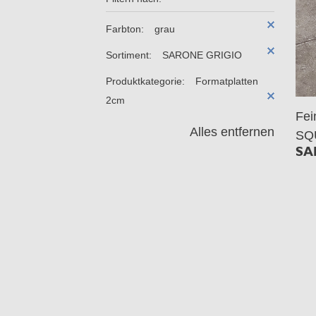
Farbton:
grau
Sortiment:
SARONE GRIGIO
Produktkategorie:
Formatplatten
2cm
Fe
Alles entfernen
SQ
SA