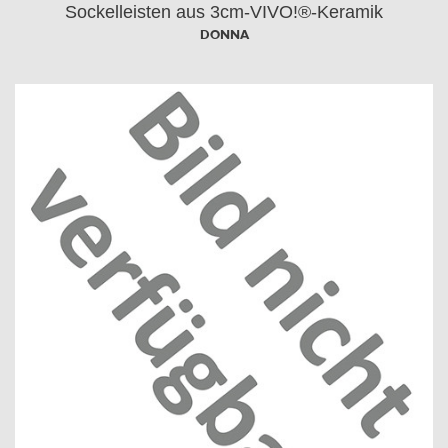
Sockelleisten aus 3cm-VIVO!®-Keramik
DONNA