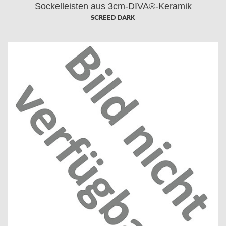
Sockelleisten aus 3cm-DIVA®-Keramik
SCREED DARK