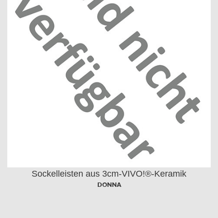
Sockelleisten aus 3cm-VIVO!®-Keramik
DONNA