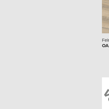
Fei
OA