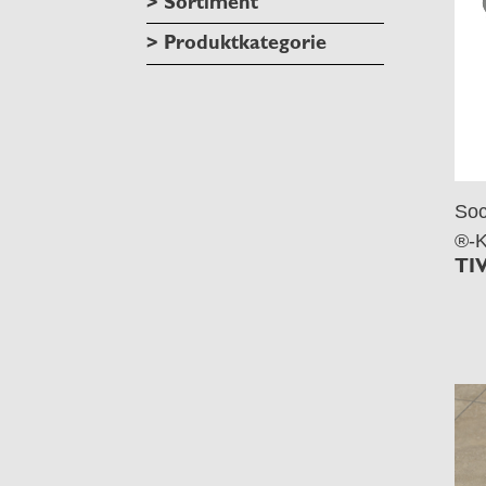
> Sortiment
> Produktkategorie
Soc
®-K
TI