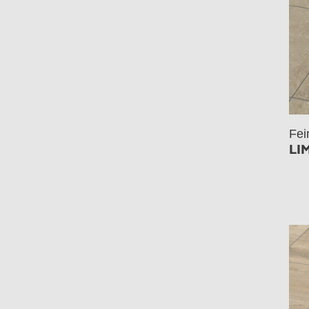
Fei
LI