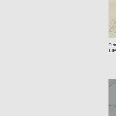
Fei
LI