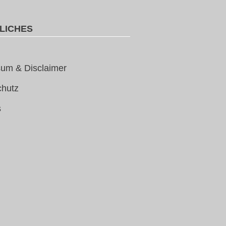
LICHES
um & Disclaimer
chutz
s