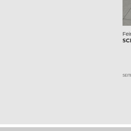
Fei
SC
SEIT