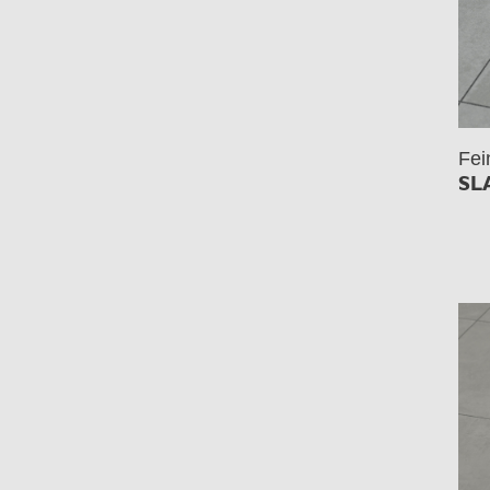
Fei
SL