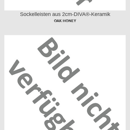
Sockelleisten aus 2cm-DIVA®-Keramik
OAK HONEY