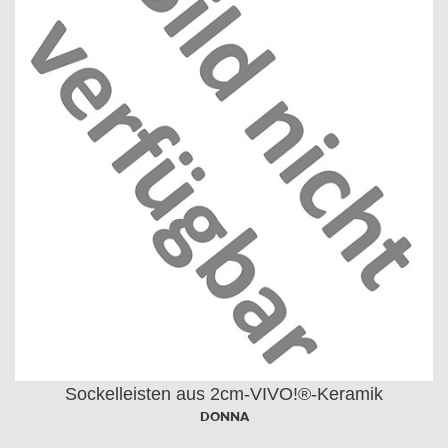
Sockelleisten aus 2cm-VIVO!®-Keramik
DONNA