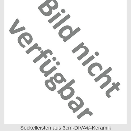
Sockelleisten aus 3cm-DIVA®-Keramik