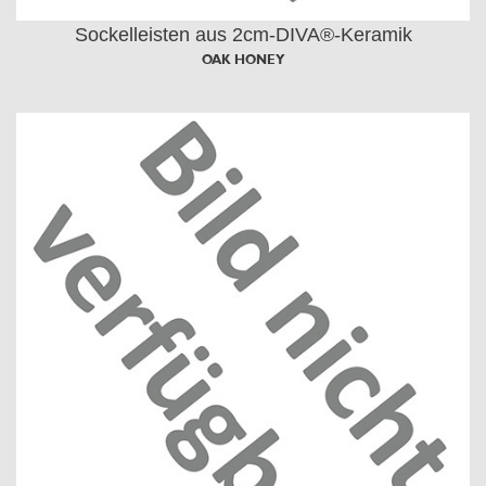
Sockelleisten aus 2cm-DIVA®-Keramik
OAK HONEY