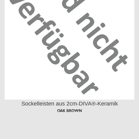
Sockelleisten aus 2cm-DIVA®-Keramik
OAK BROWN